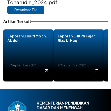
Toharudin_2024.pdf
Download File
Artikel Terkait
Laporan LHKPN Moch.
Laporan LHKPN Fajar
L
Abduh
Riza Ul Haq
19 September 2024
19 September 2024
1
KEMENTERIAN PENDIDIKAN
DASAR DAN MENENGAH