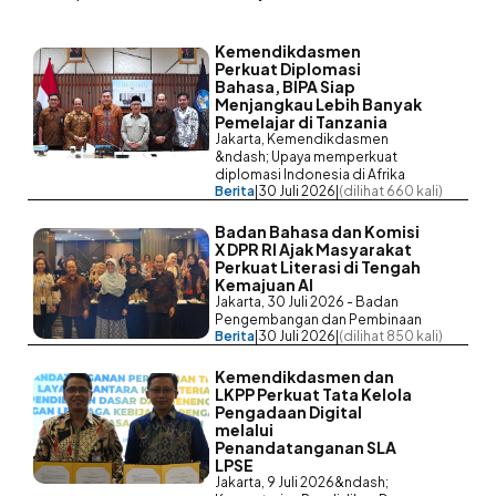
Kemendikdasmen
Perkuat Diplomasi
Bahasa, BIPA Siap
Menjangkau Lebih Banyak
Pemelajar di Tanzania
Jakarta, Kemendikdasmen
&ndash; Upaya memperkuat
diplomasi Indonesia di Afrika
Berita
|
30 Juli 2026
|
(dilihat 660 kali)
Badan Bahasa dan Komisi
X DPR RI Ajak Masyarakat
Perkuat Literasi di Tengah
Kemajuan AI
Jakarta, 30 Juli 2026 - Badan
Pengembangan dan Pembinaan
Berita
|
30 Juli 2026
|
(dilihat 850 kali)
Kemendikdasmen dan
LKPP Perkuat Tata Kelola
Pengadaan Digital
melalui
Penandatanganan SLA
LPSE
Jakarta, 9 Juli 2026&ndash;