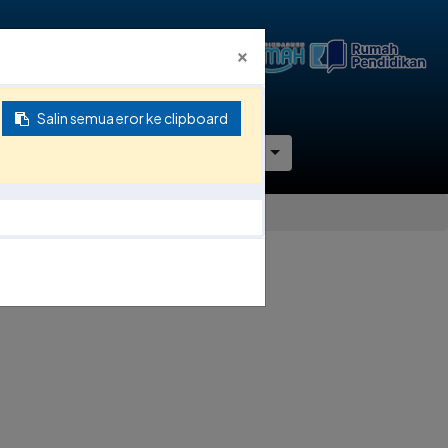
×
Salin semua eror ke clipboard
Hubungi Kami
ID