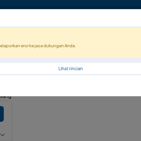
elaporkan eror ke jasa dukungan Anda.
Publikasi
PPID
Lihat rincian
Ulang