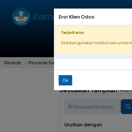
Eror Klien Odoo
Terjadi eror
Silahkan gunakan tombol salin untuk m
Beranda
Profil
Beranda
Pencarian Siaran Pers
Siaran Pers
Ok
Sesuaikan Tampilan
Atur 
Urutkan dengan