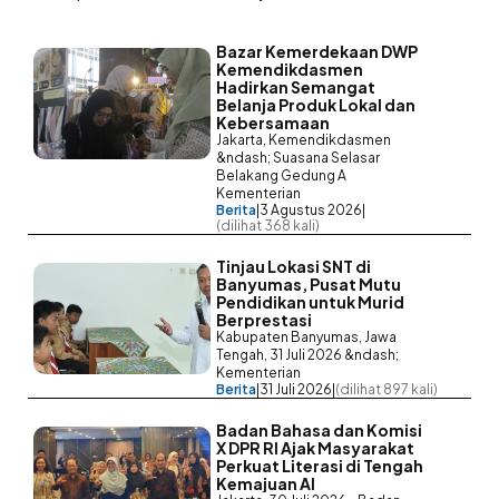
Bazar Kemerdekaan DWP
Kemendikdasmen
Hadirkan Semangat
Belanja Produk Lokal dan
Kebersamaan
Jakarta, Kemendikdasmen
&ndash; Suasana Selasar
Belakang Gedung A
Kementerian
Berita
|
3 Agustus 2026
|
(dilihat 368 kali)
Tinjau Lokasi SNT di
Banyumas, Pusat Mutu
Pendidikan untuk Murid
Berprestasi
Kabupaten Banyumas, Jawa
Tengah, 31 Juli 2026 &ndash;
Kementerian
Berita
|
31 Juli 2026
|
(dilihat 897 kali)
Badan Bahasa dan Komisi
X DPR RI Ajak Masyarakat
Perkuat Literasi di Tengah
Kemajuan AI