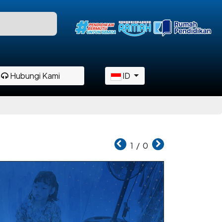
Hubungi Kami
ID
1
/
0