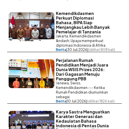
Kemendikdasmen
Perkuat Diplomasi
Bahasa, BIPA Siap
Menjangkau Lebih Banyak
Pemelajar di Tanzania
Jakarta, Kemendikdasmen
&ndash; Upaya memperkuat
diplomasi Indonesia di Afrika
Berita
|
30 Juli 2026
|
(dilihat 808 kali)
Perjalanan Rumah
Pendidikan Menjadi Juara
Dunia WSIS Prizes 2026:
Dari Gagasan Menuju
Panggung PBB
Jenewa, Swiss,
Kemendikdasmen --- Ketika
Rumah Pendidikan diumumkan
sebagai
Berita
|
10 Juli 2026
|
(dilihat 1826 kali)
Karya Sastra Menguatkan
Karakter Generasi dan
Kedaulatan Bahasa
Indonesia di Pentas Dunia